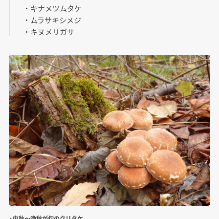
・キナメツムタケ
・ムラサキシメジ
・キヌメリガサ
▲中秋〜晩秋が旬のクリタケ