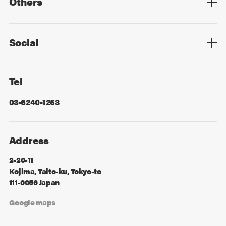
Others
Privacy Policy
Cookie Policy
Information Security
Sitemap
Advertising
Mail Magazine
Contact
Social
Facebook
X
Tel
03-6240-1253
Address
2-20-11
Kojima, Taito-ku, Tokyo-to
111-0056 Japan
Google maps