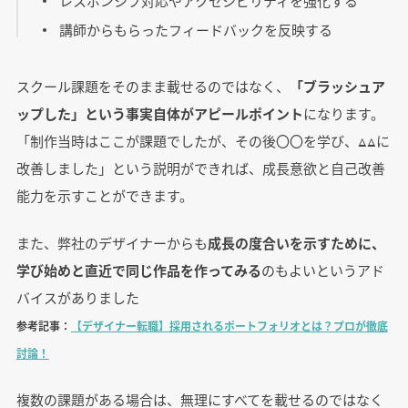
レスポンシブ対応やアクセシビリティを強化する
講師からもらったフィードバックを反映する
スクール課題をそのまま載せるのではなく、
「ブラッシュア
ップした」という事実自体がアピールポイント
になります。
「制作当時はここが課題でしたが、その後〇〇を学び、△△に
改善しました」という説明ができれば、成長意欲と自己改善
能力を示すことができます。
また、弊社のデザイナーからも
成長の度合いを示すために、
学び始めと直近で同じ作品を作ってみる
のもよいというアド
バイスがありました
参考記事：
【デザイナー転職】採用されるポートフォリオとは？プロが徹底
討論！
複数の課題がある場合は、無理にすべてを載せるのではなく