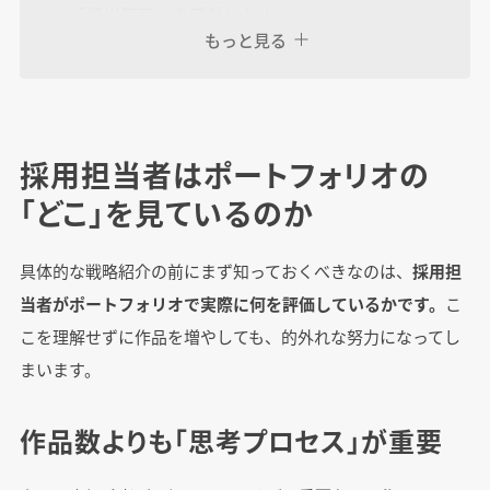
「担当範囲」を曖昧にしない
もっと見る
ポートフォリオ以外で差がつく3つのポイント
【行動力】どんな活動をしてきたかポートフォ
採用担当者はポートフォリオの
リオから伝わる
「どこ」を見ているのか
【人柄】スキルよりも「カルチャーフィット」
を重視する企業が多い
具体的な戦略紹介の前にまず知っておくべきなのは、
採用担
【志望度】なぜその会社なのかを語れる
当者がポートフォリオで実際に何を評価しているかです。
こ
こを理解せずに作品を増やしても、的外れな努力になってし
よくある質問
まいます。
作品数よりも「思考プロセス」が重要
まとめ