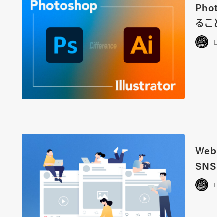
Pho
るこ
We
SN