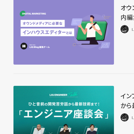
オウ
内編
イン
から