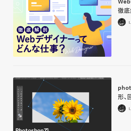
We
徹底
ph
形、