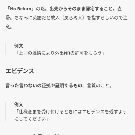
「No Return」の略。
出先からそのまま帰宅すること
。直
帰。ちなみに英語だと故人（戻らぬ人）を指すらしいので注
意。
例文
「上司の温情により外出NRの許可をもらう」
エビデンス
言った言わないの証拠
や
証明するもの
、
言質
のこと。
例文
「仕様変更を受け付けるときにはエビデンスを残すよう
にしてください」