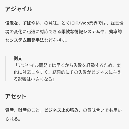
アジャイル
俊敏な
、
すばやい
、の意味。とくにIT/Web業界では、経営環
境の変化に迅速に対応できる
柔軟な情報システム
や、
効率的
なシステム開発手法
などを指す。
例文
「アジャイル開発では早くから失敗を経験するため、変
化に対応しやすく、結果的にその失敗がビジネスに与え
る影響は小さくなる」
アセット
資産
、
財産
のこと。
ビジネス上の強み
、の意味合いでも用い
られる。