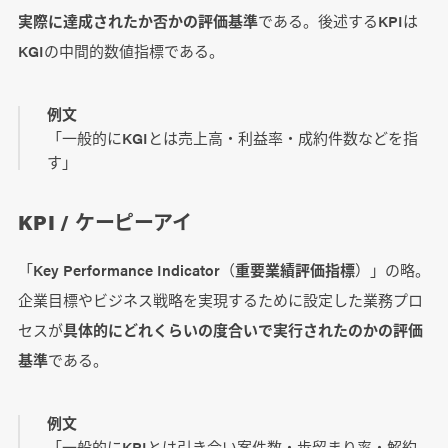
実際に達成されたか否かの評価基準
である。後述するKPIは
KGIの中間的数値指標である。
例文
「一般的にKGIとは売上高・利益率・成約件数などを指
す」
KPI / ケーピーアイ
「Key Performance Indicator（
重要業績評価指標
）」の略。
企業目標やビジネス戦略を実現するために設定した業務プロ
セスが
具体的にどれくらいの度合いで実行されたのかの評価
基準
である。
例文
「一般的にKPIとは引き合い案件数・歩留まり率・解約