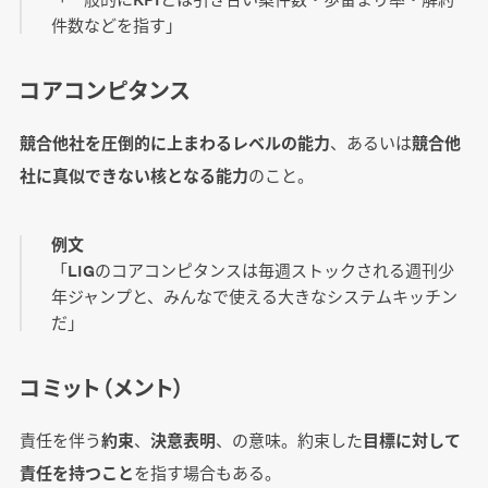
件数などを指す」
コアコンピタンス
競合他社を圧倒的に上まわるレベルの能力
、あるいは
競合他
社に真似できない核となる能力
のこと。
例文
「LIGのコアコンピタンスは毎週ストックされる週刊少
年ジャンプと、みんなで使える大きなシステムキッチン
だ」
コミット（メント）
責任を伴う
約束
、
決意表明
、の意味。約束した
目標に対して
責任を持つこと
を指す場合もある。