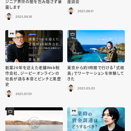
ジニア界隈の闇を包み隠さず暴
座談会
露します
2021.08.11
2021.09.16
PR
創業20年を迎えた老舗Web制
東京から約1時間で行ける「式根
作会社、ジーピーオンラインの
島」でワーケーションを体験して
社長が語る本音とピンチと黒歴
きた
史
2021.03.03
2021.07.01
PR