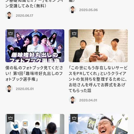
ン受講してみた（無料）
2020.05.06
2020.06.17
僕の私のフォトブック見てくださ
「この世にもう存在しないサービ
い！ 第1回「趣味嗜好丸出しのフ
スをPRしてくれ」というクライア
ォトブック選手権」
ントの気持ちを整理するために、
お坊さんを呼んでお葬式をあげ
2020.05.01
てもらった話
2020.04.01