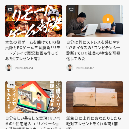
本気の罰ゲームを賭けてLIG役
自分は何にストレスを感じやす
員陣とPCゲーム三番勝負！リモ
い？ミイダスの「コンピテンシー
ートプレイで実況動画も作って
診断」でLIG社員の特性を可視
みた【プレゼント有】
化してみた
2020.09.24
2020.08.07
PR
自分らしい暮らしを実現！リノベ
誕生日に上司におねだりしたら
るの「住宅購入 + リノベーショ
絶対プレゼントをくれる説（前
ン基礎知識セミナー」をオンライ
編）