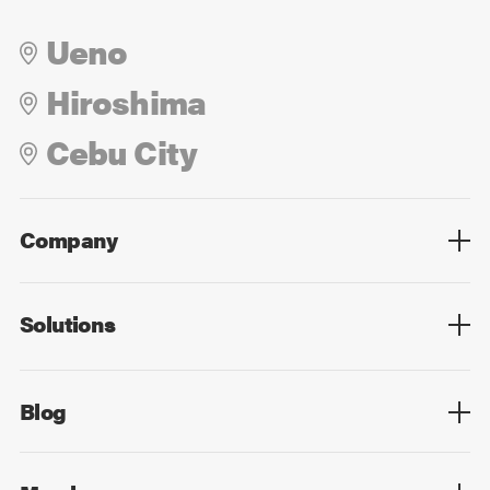
Ueno
Hiroshima
Cebu City
Company
Overview
Culture
Leadership
Solutions
Overview
Technology
Design
Digital Marketing
Strategy&Consulting
Digital Education
Blog
Blog List