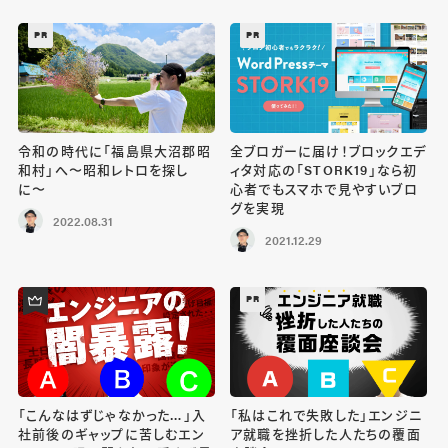
PR
PR
令和の時代に「福島県大沼郡昭
全ブロガーに届け！ブロックエデ
和村」へ〜昭和レトロを探し
ィタ対応の「STORK19」なら初
に〜
心者でもスマホで見やすいブロ
グを実現
2022.08.31
2021.12.29
PR
「こんなはずじゃなかった…」入
「私はこれで失敗した」エンジニ
社前後のギャップに苦しむエン
ア就職を挫折した人たちの覆面