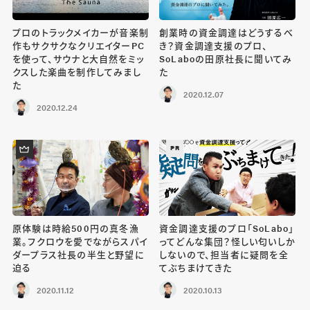
プロのトラックメイカーが音楽制
創業時の資金調達はどうするべ
作もサクサクなクリエイターPC
き？資金調達支援のプロ、
を使って、サウナと大自然をミッ
SoLaboの田原社長に聞いてみ
クスした楽曲を制作してみまし
た
た
2020.12.07
2020.12.24
PR
原体験は時給500円の真冬漁
資金調達支援のプロ「SoLabo」
業。フクロウを愛でながらスパイ
ってどんな集団？怪しい匂いしか
ダープラス社長の半生と野望に
しないので、担当者に疑問を全
迫る
てぶちまけてきた
2020.11.12
2020.10.13