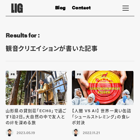
Blog
Contact
Results for :
観音クリエイションが書いた記事
PR
PR
山形県の貸別荘「ECHō」で過ご
【人間 VS AI】 世界一臭い缶詰
す1泊2日。大自然の中で友人と
「シュールストレミング」の食レ
の絆を深める旅
ポ対決
2023.05.19
2022.11.21