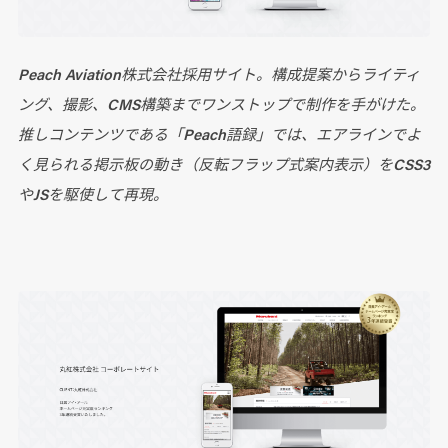
Peach Aviation株式会社採用サイト。構成提案からライティ
ング、撮影、CMS構築までワンストップで制作を手がけた。
推しコンテンツである「Peach語録」では、エアラインでよ
く見られる掲示板の動き（反転フラップ式案内表示）をCSS3
やJSを駆使して再現。