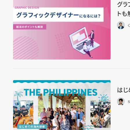
グラ
トも
はじ
S