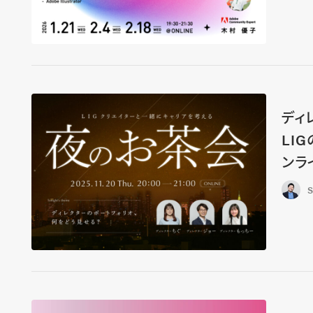
ディ
LI
ンラ
S