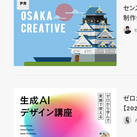
PR
セン
制作
ゼロ
【20