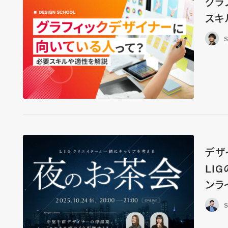
グラ
スキ
S
デザ
LI
ンラ
S