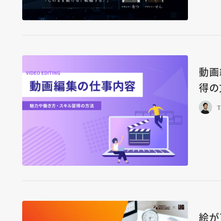
動画
得の
T
絵が