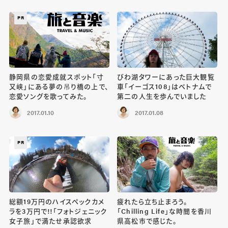
PR
静岡県の恋愛成就スポット「寸
びわ湖タワーにあった巨大観覧
又峡」にある夢の吊り橋の上で、
車「イーゴス108」はベトナムで
恋愛ソングを歌ってみた。
第二の人生を歩んでいました
2017.01.10
2017.01.08
PR
総額19万円のハイスペックカメ
疲れたら立ち止まろう。
ラを3万円で!!「フォトジェニック
「Chilling Life」な時間を香川
女子旅」で満たせ承認欲求
県高松市で感じた。