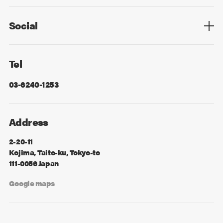
Privacy Policy
Cookie Policy
Information Security
Sitemap
Advertising
Mail Magazine
Contact
Social
Facebook
X
Tel
03-6240-1253
Address
2-20-11
Kojima, Taito-ku, Tokyo-to
111-0056 Japan
Google maps