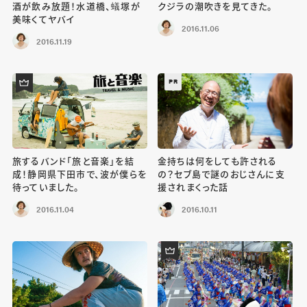
酒が飲み放題！水道橋、蟻塚が
クジラの潮吹きを見てきた。
美味くてヤバイ
2016.11.06
2016.11.19
PR
旅するバンド「旅と音楽」を結
金持ちは何をしても許される
成！静岡県下田市で、波が僕らを
の？セブ島で謎のおじさんに支
待っていました。
援されまくった話
2016.11.04
2016.10.11