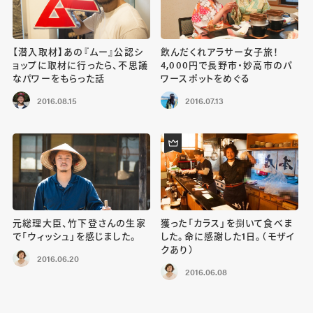
【潜入取材】あの『ムー』公認シ
飲んだくれアラサー女子旅！
ョップに取材に行ったら、不思議
4,000円で長野市・妙高市のパ
なパワーをもらった話
ワースポットをめぐる
2016.08.15
2016.07.13
元総理大臣、竹下登さんの生家
獲った「カラス」を捌いて食べま
で「ウィッシュ」を感じました。
した。命に感謝した1日。（モザイ
クあり）
2016.06.20
2016.06.08