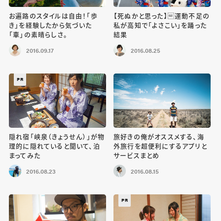
お遍路のスタイルは自由！「歩
【死ぬかと思った】運動不足の
き」を経験したから気づいた
私が高知で「よさこい」を踊った
「車」の素晴らしさ。
結果
2016.09.17
2016.08.25
PR
隠れ宿「峡泉（きょうせん）」が物
旅好きの俺がオススメする、海
理的に隠れていると聞いて、泊
外旅行を超便利にするアプリと
まってみた
サービスまとめ
2016.08.23
2016.08.15
PR