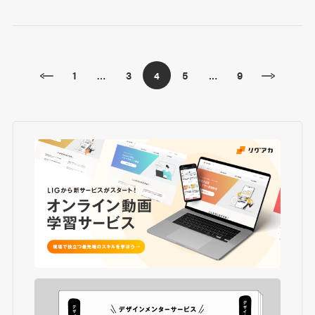
1
3
5
9
…
4
…