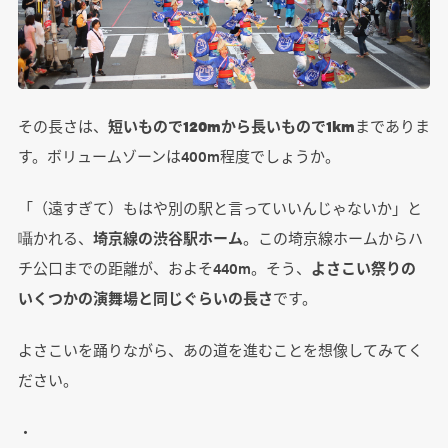
その長さは、
短いもので120mから長いもので1km
までありま
す。ボリュームゾーンは400m程度でしょうか。
「（遠すぎて）もはや別の駅と言っていいんじゃないか」と
囁かれる、
埼京線の渋谷駅ホーム
。この埼京線ホームからハ
チ公口までの距離が、およそ440m。そう、
よさこい祭りの
いくつかの演舞場と同じぐらいの長さ
です。
よさこいを踊りながら、あの道を進むことを想像してみてく
ださい。
・