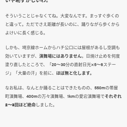
そういうことじゃなくてね。大変なんです。まっすぐ歩くの
と違って。ただでさえ距離が長いのに、踊りながら歩くから
よけいに長く感じる。
しかも、埼京線ホームからハチ公口には屋根があるし空調も
効いていますが、
演舞場にはありません
。日焼け止めを何度
塗り直したところで、「20〜30分の直射日光×5〜6ステー
ジ」「大量の汗」を前に、
ほぼ無と化します。
なお私は、なんとか踊ることはできたものの、550mの帯屋
町演舞場、400mの万々演舞場、1kmの愛宕演舞場で
それぞれ
2〜3回ほど絶命
しました。