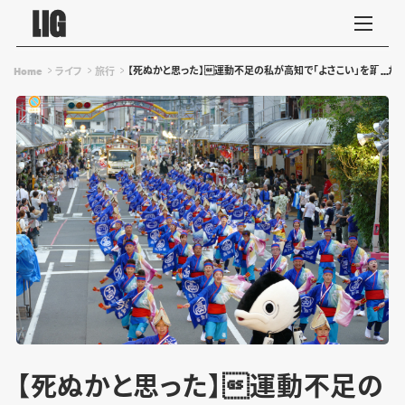
【死ぬかと思った】運動不足の私が高知で「よさこい」を踊った
Home
ライフ
旅行
【死ぬかと思った】運動不足の