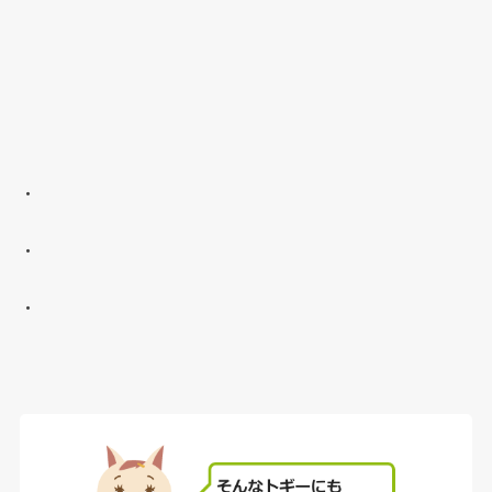
・
・
・