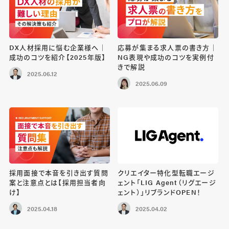
DX人材採用に悩む企業様へ｜
応募が集まる求人票の書き方｜
成功のコツを紹介【2025年版】
NG表現や成功のコツを実例付
きで解説
2025.06.12
2025.06.09
採用面接で本音を引き出す質問
クリエイター特化型転職エージ
案と注意点とは【採用担当者向
ェント「LIG Agent（リグエージ
け】
ェント）」リブランドOPEN！
2025.04.18
2025.04.02