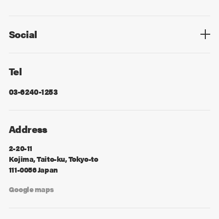
Privacy Policy
Cookie Policy
Information Security
Sitemap
Advertising
Mail Magazine
Contact
Social
Facebook
X
Tel
03-6240-1253
Address
2-20-11
Kojima, Taito-ku, Tokyo-to
111-0056 Japan
Google maps