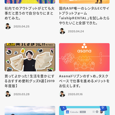
社内でのアウトプットがとても大
国内ASP唯一のレンタルECサイ
事だと思うので自分なりにまと
トプラットフォーム
めてみた。
「aishipRENTAL」を試しみたら
やりたいこと全部できた。
2020.04.25
2020.04.24
買ってよかった！生活を豊かにす
Asanaドリブンのすゝめ。タスク
るおすすめ便利グッズ9選【2019
ベースで仕事を進めるメリットを
年度版】
お伝えします。
2020.03.28
2020.01.16