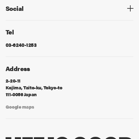
Social
Facebook
X
Tel
03-6240-1253
Address
2-20-11
Kojima, Taito-ku, Tokyo-to
111-0056 Japan
Google maps