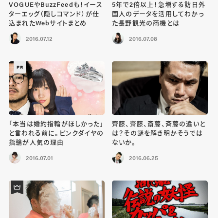
VOGUEやBuzzFeedも！イース
5年で2倍以上！急増する訪日外
ターエッグ（隠しコマンド）が仕
国人のデータを活用してわかっ
込まれたWebサイトまとめ
た長野観光の商機とは
2016.07.12
2016.07.08
PR
「本当は婚約指輪がほしかった」
齊藤、齋藤、斎藤、斉藤の違いと
と言われる前に。ピンクダイヤの
は？その謎を解き明かそうでは
指輪が人気の理由
ないか。
2016.07.01
2016.06.25