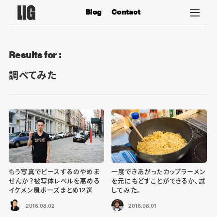
Blog
Contact
Results for :
調べてみた
もう写真でピースするのやめま
一度できあがったカップラーメン
せんか？被写体レベルを高める
を元にもどすことができるか、試
イケメン風ポーズまとめ12選
してみた。
2016.08.02
2016.08.01