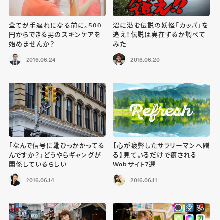
全てが手遅れになる前に。500
沼に潜む伝説の妖怪「カッパ」を
円からできる男のスキンケアを
追え！伝説は実在するか調べて
始めませんか？
みた
2016.06.24
2016.06.20
「なんで信号に靴ひっかかってる
【心が疲弊したサラリーマンへ贈
んですか？」どうやらギャングが
る】見ているだけで癒される
関係しているらしい
Webサイト7選
2016.06.14
2016.06.11