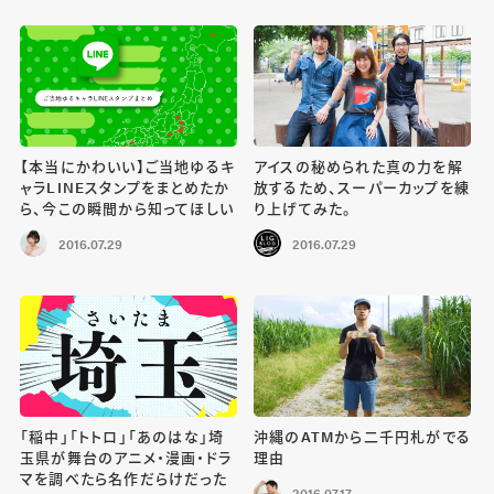
【本当にかわいい】ご当地ゆるキ
アイスの秘められた真の力を解
ャラLINEスタンプをまとめたか
放するため、スーパーカップを練
ら、今この瞬間から知ってほしい
り上げてみた。
2016.07.29
2016.07.29
「稲中」「トトロ」「あのはな」埼
沖縄のATMから二千円札がでる
玉県が舞台のアニメ・漫画・ドラ
理由
マを調べたら名作だらけだった
2016.07.17