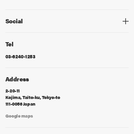
Privacy Policy
Cookie Policy
Information Security
Sitemap
Advertising
Mail Magazine
Contact
Social
Facebook
X
Tel
03-6240-1253
Address
2-20-11
Kojima, Taito-ku, Tokyo-to
111-0056 Japan
Google maps