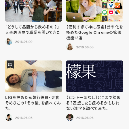
「どうして昼間から飲めるの？」
【便利すぎて神に感謝】効率化を
大衆居酒屋で職業を聞いてきた
極めたGoogle Chromeの拡張
機能13選
2016.06.09
2016.06.08
LIGを辞めた元執行役員・寺倉
【ヒント一切なし】どこまで読め
そめひこの「その後」を調べてみ
る？連想したら読めるかもしれ
た。
ない漢字を調べてみた。
2016.06.08
2016.06.06