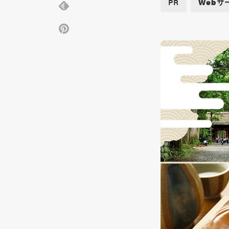
PR
Webサ