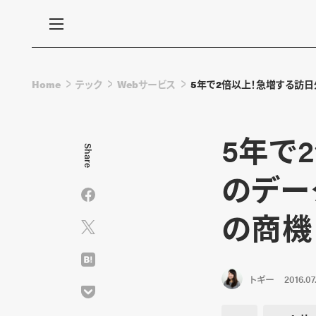
Home
テック
Webサービス
5年で2倍以上！急増する訪
5年で
Share
のデー
の商機
トギー
2016.07