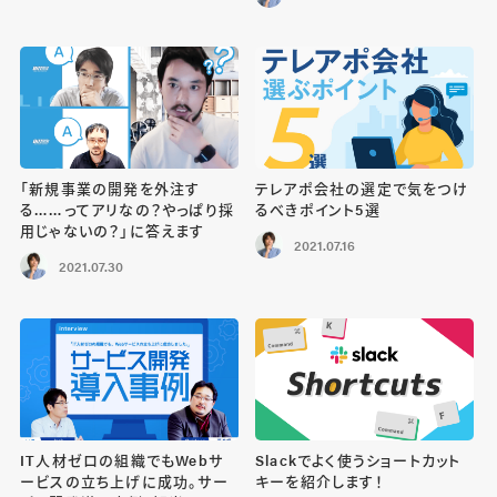
「新規事業の開発を外注す
テレアポ会社の選定で気をつけ
る……ってアリなの？やっぱり採
るべきポイント5選
用じゃないの？」に答えます
2021.07.16
2021.07.30
IT人材ゼロの組織でもWebサ
Slackでよく使うショートカット
ービスの立ち上げに成功。サー
キーを紹介します！