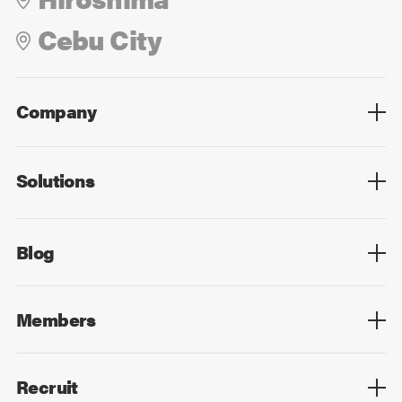
Cebu City
Company
Overview
Culture
Leadership
Solutions
Overview
Technology
Design
Digital Marketing
Strategy&Consulting
Digital Education
Blog
Blog List
Members
Members List
Recruit