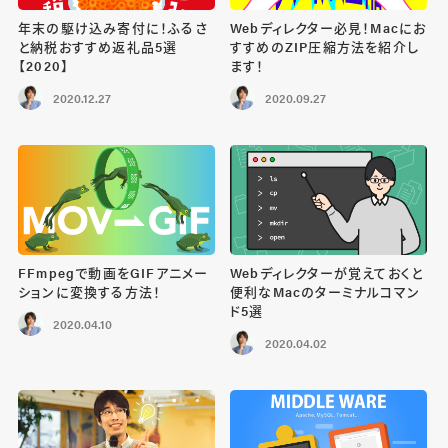
年末の駆け込み寄付に！ふるさ
Webディレクター必見！Macにお
と納税おすすめ返礼品5選
すすめのZIP圧縮方法を紹介し
【2020】
ます！
2020.12.27
2020.09.27
FFmpegで動画をGIFアニメー
Webディレクターが覚えておくと
ションに変換する方法！
便利なMacのターミナルコマン
ド5選
2020.04.10
2020.04.02