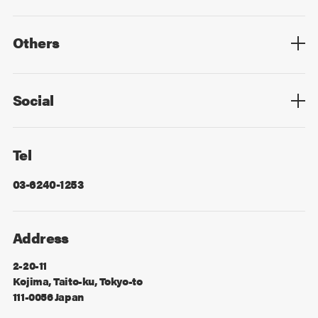
Top
Mid Career
New Graduates
Others
Privacy Policy
Cookie Policy
Information Security
Sitemap
Advertising
Mail Magazine
Contact
Social
Facebook
X
Tel
03-6240-1253
Address
2-20-11
Kojima, Taito-ku, Tokyo-to
111-0056 Japan