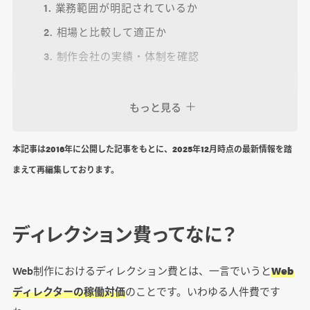
1. 業務範囲が明記されているか
2. 相場と比較して適正か
3. 制作会社の実績・体制を確認
もっと見る
Webサイト制作費、その他にもこんなところに
お金がかかります！
本記事は2016年に公開した記事をもとに、2025年12月時点の最新情報を踏
デザイン制作費
まえて再編集しております。
フロントエンド開発費
バックエンド開発費
ブラウザ検証費
ディレクション費ってなに？
Web制作におけるディレクション費とは、一言でいうと
Web
まとめ
ディレクターの稼働対価
のことです。いわゆる人件費です