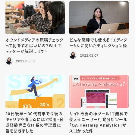
オウンドメディアの原稿チェック
どんな職種でも使える！エディタ
って何をすればいいの？Webエ
ー6人に聞いたディレクション術
ディターが解説します！
2022.02.07
2022.05.30
PR
20代後半〜30代前半で今後の
サイト改善の神ツール！？無料で
キャリアを考えるには？採用・育
使えるユーザー行動分析ツール
成経験豊富なIT系の管理職に
「QA Heatmap Analytics」が
話を聞きました
スゴかった件