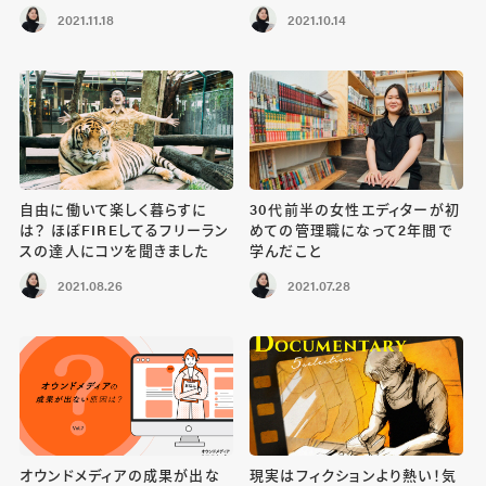
2021.11.18
2021.10.14
自由に働いて楽しく暮らすに
30代前半の女性エディターが初
は？ ほぼFIREしてるフリーラン
めての管理職になって2年間で
スの達人にコツを聞きました
学んだこと
2021.08.26
2021.07.28
オウンドメディアの成果が出な
現実はフィクションより熱い！気