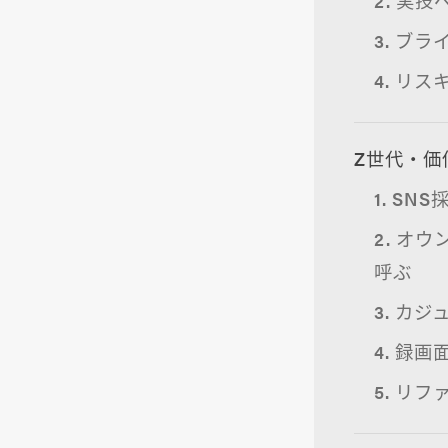
3. ブ
4. リ
Z世代・価
1. SN
2. オ
呼ぶ
3. カ
4. 録
5. リ