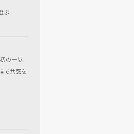
で選ぶ
る最初の一歩
発信で共感を