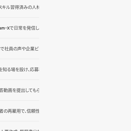
スキル習得済みの人材を、新卒・中途に次ぐ第三の選択肢として採用
stagram・Xで日常を発信し、共感から応募につなげる
ubeで社員の声や企業ビジョンを発信し、深い共感を醸成
を知る場を設け、応募率・内定承諾率を向上
答動画を提出してもらい、時間を選ばず効率的に選考
者の再雇用で、信頼性が高く定着率の良い採用を実現