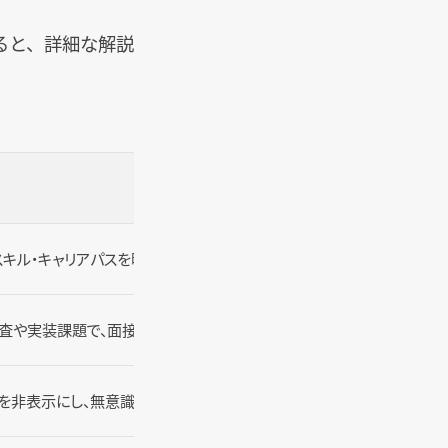
ると、詳細な解説
キル・キャリアパスを明文化し、ミスマッチを防止
審査や実装課題で、面接では分からない実力を可視化
真を非表示にし、無意識の偏見を排除して能力で評価