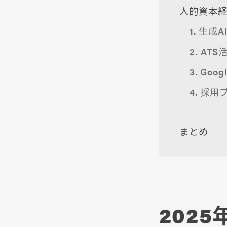
人的資本経
1. 生
2. A
3. G
4. 採
まとめ
202