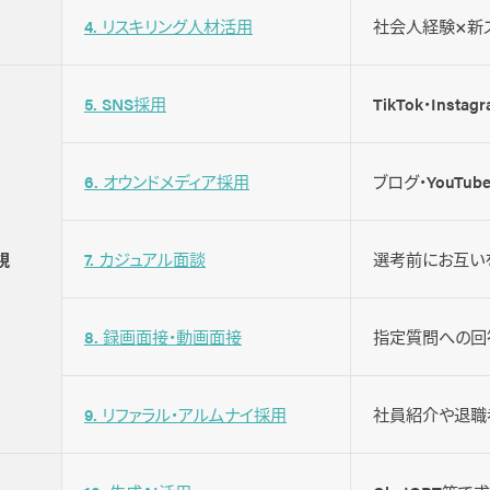
4. リスキリング人材活用
社会人経験×新
5. SNS採用
TikTok・In
6. オウンドメディア採用
ブログ・YouT
視
7. カジュアル面談
選考前にお互い
8. 録画面接・動画面接
指定質問への回
9. リファラル・アルムナイ採用
社員紹介や退職