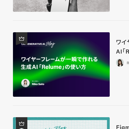
ワイ
AI「
R
Fi