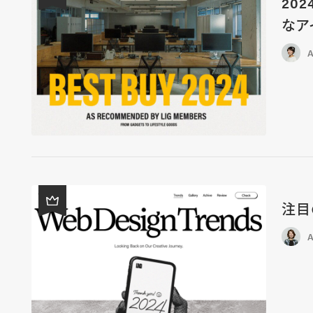
202
なア
A
注目
A