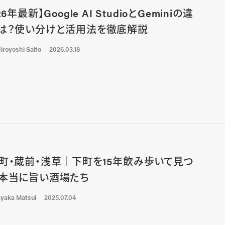
26年最新】Google AI StudioとGeminiの違
は？使い分けと活用法を徹底解説
iroyoshi Saito
2026.03.18
町・蔵前・浅草｜下町を15年飲み歩いて見つ
本当に旨い酒場たち
yaka Matsui
2025.07.04