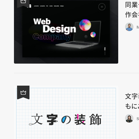
同業
作会
M
文字
もに
S