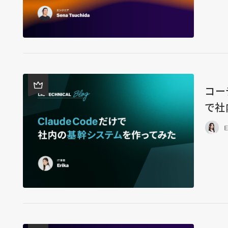
コー
で社
E