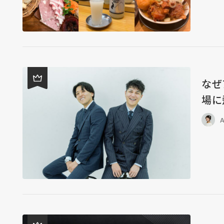
なぜ
場に
A