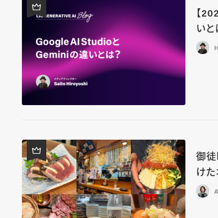
【20
いと
H
御徒
けた
A