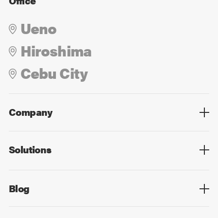
Office
Ueno
Hiroshima
Cebu City
Company
Overview
Culture
Leadership
Solutions
Overview
Technology
Design
Digital Marketing
Strategy&Consulting
Digital Education
Blog
Blog List