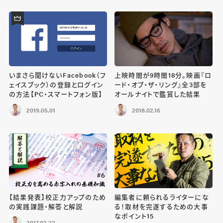
いまさら聞けないFacebook（フ
上映時間が9時間18分。映画『ロ
ェイスブック）の登録とログイン
ード・オブ・ザ・リング』全3部を
の方法【PC・スマートフォン版】
オールナイトで鑑賞した結果
2019.05.01
2018.02.16
【結果発表】校正力アップのため
編集者に頼られるライターにな
の実践課題・解答と解説
る！取材を完遂するための大事
なポイント15
2017.02.22