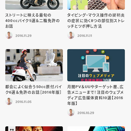
ストリートに映える最旬の
タイピング・マウス操作の腱鞘炎
400ccバイク5選＆二輪免許の
の症状に効く8つの部位別ストレ
お話
ッチとツボ押し方法
2016.11.29
2016.11.11
都会によく似合う50cc原付バイ
月間PV＆UUやターゲット層、広
ク6選＆免許のお話［2016年版］
告メニューまで！注目のウェブメ
ディア広告媒体資料10選【2016
2016.11.05
年版】
2016.10.29
PR