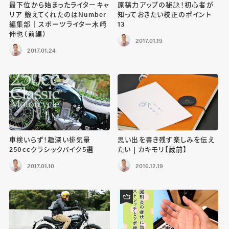
最下位から始まったライターキャ
原稿力アップの秘訣！初心者が
リア 鍛えてくれたのはNumber
知っておきたい校正のポイント
編集部｜スポーツライター木崎
13
伸也（前編）
2017.01.19
2017.01.24
車検いらず！趣深い排気量
思い出を書き残す楽しみを伝え
250ccクラシックバイク5選
たい | カキモリ【蔵前】
2017.01.10
2016.12.19