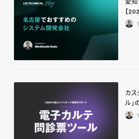
愛知
【20
カス
ル」