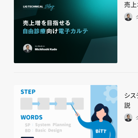
売上
シス
説