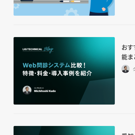
おす
能ま