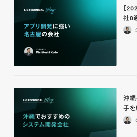
【2
社8
沖縄
手を