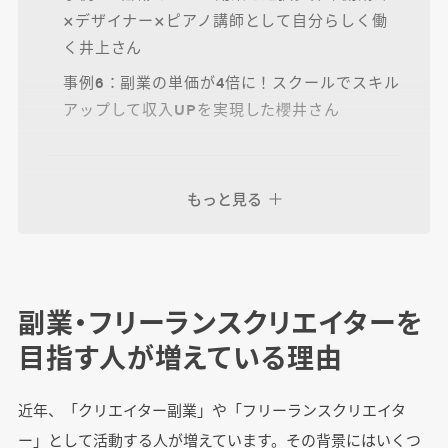
×デザイナー×ピアノ講師として自分らしく働
く井上さん
事例6：副業の単価が4倍に！スクールでスキル
アップして収入UPを実現した櫻井さん
副業・フリーランスクリエイターとして成功す
もっと見る
る3つのポイント
ポイント1：「つながり」を大切にする。仕事
は人との出会いから生まれる
ポイント2：背伸びをしない姿勢で、まず実績
副業・フリーランスクリエイターを
を積み上げる
目指す人が増えている理由
ポイント3：本業との軸を決め、自分らしい働
き方を設計する
近年、「クリエイター副業」や「フリーランスクリエイタ
ー」として活動する人が増えています。その背景にはいくつ