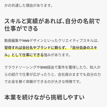
かの共通した理由があります。
副業・フリーランスを目指すために必要なスキ
ルと準備
スキルと実績があれば、自分の名前で
基礎的なクリエイティブスキルを習得する
仕事ができる
ポートフォリオを制作する
クラウドソーシングなどで初案件を獲得する
動画編集やWebデザインといったクリエイティブスキルは、
習得すれば会社名やブランドに頼らず、「自分自身のスキ
ル」として仕事にできる
強みがあります。
まとめ
クラウドソーシングやSNS経由で案件を獲得したり、知人か
らの紹介で仕事が広がったりと、会社員のままでも自分の力
でお金を稼ぐ体験ができるのが大きな特徴です。
本業を続けながら挑戦しやすい