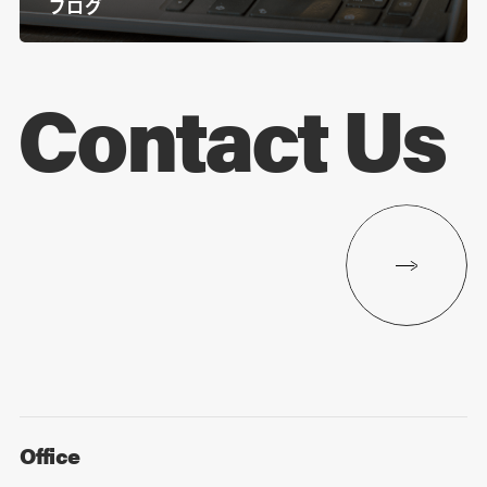
ブログ
Contact Us
Office