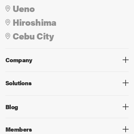
Ueno
Hiroshima
Cebu City
Company
Overview
Culture
Leadership
Solutions
Overview
Technology
Design
Digital Marketing
Strategy&Consulting
Digital Education
Blog
Blog List
Members