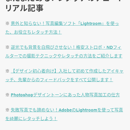
リアル記事
※
意外と知らない！写真編集ソフト「Lightroom」を使っ
た、お役立ちレタッチ方法！
※
逆光でも背景を白飛びさせない！格安ストロボ・NDフィ
ルターでの撮影テクニックやレタッチの方法をご紹介します
※
【デザイン初心者向け】入社して初めて作成したアイキャ
ッチ、先輩からのフィードバックをすべて公開します！
※
Photoshopデザイントーンにあった人物写真加工の仕方
※
失敗写真でも諦めない！AdobeのLightroomを使って写真
を綺麗にレタッチしよう！