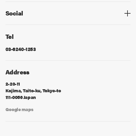
Contact
Social
Facebook
X
Tel
03-6240-1253
Address
2-20-11
Kojima, Taito-ku, Tokyo-to
111-0056 Japan
Google maps