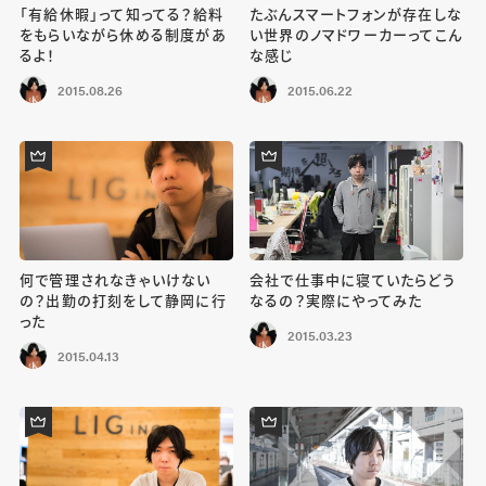
「有給休暇」って知ってる？給料
たぶんスマートフォンが存在しな
をもらいながら休める制度があ
い世界のノマドワーカーってこん
るよ！
な感じ
2015.08.26
2015.06.22
何で管理されなきゃいけない
会社で仕事中に寝ていたらどう
の？出勤の打刻をして静岡に行
なるの？実際にやってみた
った
2015.03.23
2015.04.13