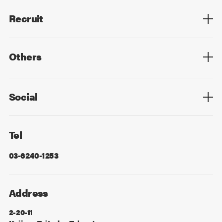
Recruit
Top
Mid Career
New Graduates
Others
Privacy Policy
Cookie Policy
Information Security
Sitemap
Advertising
Mail Magazine
Contact
Social
Facebook
X
Tel
03-6240-1253
Address
2-20-11