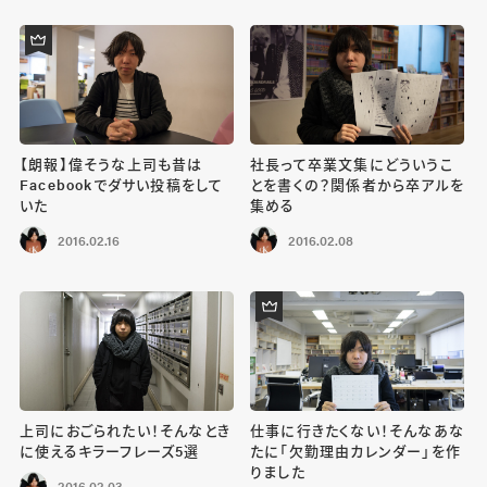
【朗報】偉そうな上司も昔は
社長って卒業文集にどういうこ
Facebookでダサい投稿をして
とを書くの？関係者から卒アルを
いた
集める
2016.02.16
2016.02.08
上司におごられたい！そんなとき
仕事に行きたくない！そんなあな
に使えるキラーフレーズ5選
たに「欠勤理由カレンダー」を作
りました
2016.02.03