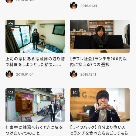
2016.01.14
上司の家にある冷蔵庫の残り物
【デフレ社会】ランチを200円以
で料理をしようとした結果……
内に抑える7つの選択
2016.01.04
2015.12.11
仕事中に銭湯へ行くときに気を
【ライフハック】自分より偉い人
つけたい7つのこと
とランチを食べたらおごってもら