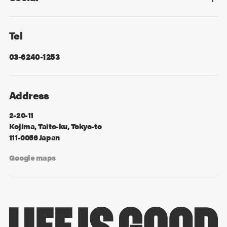
Facebook
X
Tel
03-6240-1253
Address
2-20-11
Kojima, Taito-ku, Tokyo-to
111-0056 Japan
Google maps