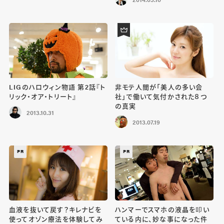
LIGのハロウィン物語 第2話『ト
非モテ人間が「美人の多い会
リック・オア・トリート』
社」で働いて気付かされた８つ
の真実
2013.10.31
2013.07.19
PR
PR
血液を抜いて戻す？キレナビを
ハンマーでスマホの液晶を叩い
使ってオゾン療法を体験してみ
ている内に、妙な事になった件