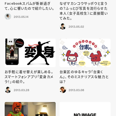
Facebookスパムが斬新過ぎ
なぜマカンコウサッポウと言う
て、心に響いたので紹介したい。
の？ふっとび写真を流行らせた
本人（女子高校生）に直接聞い
2013.05.14
てみた。
2013.05.02
PR
お手軽に着せ替えが楽しめる。
台東区のゆるキャラ「台東く
スマートフォンアプリ「変身カメ
ん」、そのミステリアスな魅力と
ラ！」の紹介。
は？
2013.03.28
2013.03.08