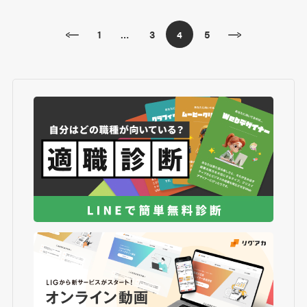
1
3
5
…
4