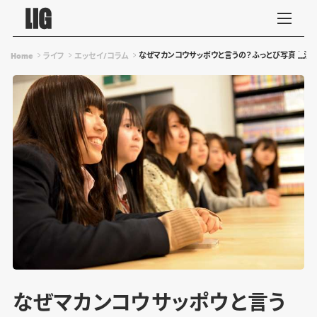
なぜマカンコウサッポウと言うの？ふっとび写真を流
Home
ライフ
エッセイ/コラム
なぜマカンコウサッポウと言う