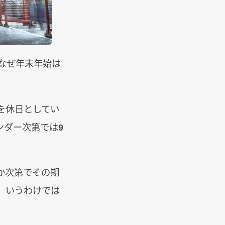
はなぜ年末年始は
でを休日としてい
ンダー次第では9
か次第でその期
、いうわけでは