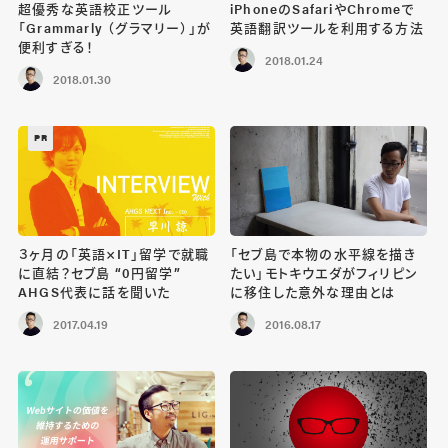
超優秀な英語校正ツール
iPhoneのSafariやChromeで
「Grammarly （グラマリー）」が
英語翻訳ツールを利用する方法
便利すぎる！
2018.01.24
2018.01.30
PR
３ヶ月の「英語×IT」留学で就職
「セブ島で本物の水平線を描き
に直結？セブ島 “0円留学”
たい」モトキウエダがフィリピン
AHGS代表に話を聞いた
に移住した意外な理由とは
2017.04.19
2016.08.17