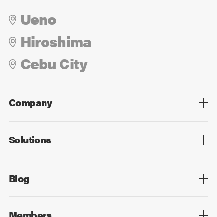
Ueno
Hiroshima
Cebu City
Company
Overview
Culture
Leadership
Solutions
Overview
Technology
Design
Digital Marketing
Strategy&Consulting
Digital Education
Blog
Blog List
Members