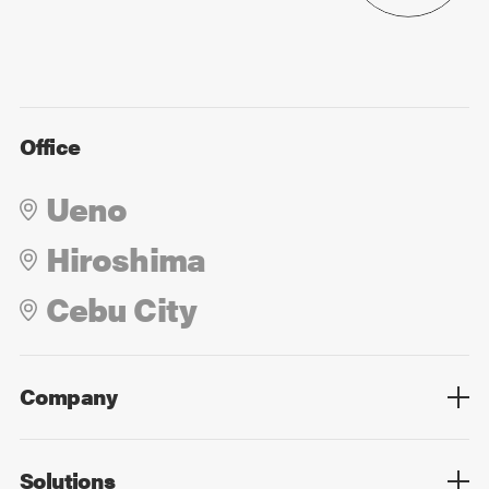
Office
Ueno
Hiroshima
Cebu City
Company
Overview
Culture
Leadership
Solutions