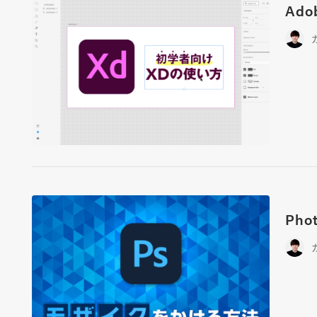
Ad
Ph