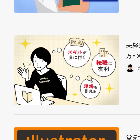
未経
方・
覚えて