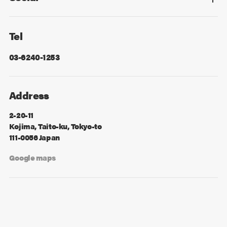
Facebook
X
Tel
03-6240-1253
Address
2-20-11
Kojima, Taito-ku, Tokyo-to
111-0056 Japan
Google maps