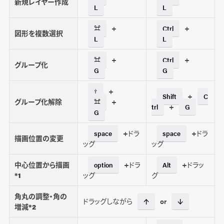
新規レイヤー作成
L
L
+
+
⌘
Ctrl
図形を複数選択
L
L
+
+
⌘
Ctrl
グループ化
G
G
+
⇧
+
Shift
C
グループ化解除
+
⌘
+
trl
G
G
+ドラ
+ドラ
space
space
描画位置の変更
ッグ
ッグ
中心位置から描画
+ドラ
+ドラッ
option
Alt
*1
ッグ
グ
角丸の調整・角の
ドラッグしながら
or
↑
↓
増減*2