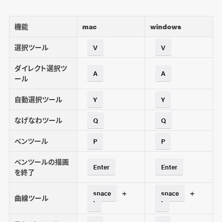
機能
mac
windows
選択ツール
V
V
ダイレクト選択ツ
A
A
ール
自動選択ツール
Y
Y
なげなわツール
Q
Q
ペンツール
P
P
ペンツールの描画
Enter
Enter
を終了
+
+
space
space
曲線ツール
`
`