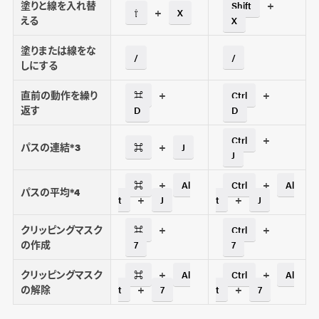
塗りと線を入れ替
+
Shift
+
⇧
X
える
X
塗りまたは線をな
/
/
しにする
直前の動作を繰り
+
+
⌘
Ctrl
返す
D
D
+
Ctrl
パスの連結*3
+
⌘
J
J
+
+
⌘
Al
Ctrl
Al
パスの平均*4
+
+
t
J
t
J
クリッピングマスク
+
+
⌘
Ctrl
の作成
7
7
クリッピングマスク
+
+
⌘
Al
Ctrl
Al
の解除
+
+
t
7
t
7