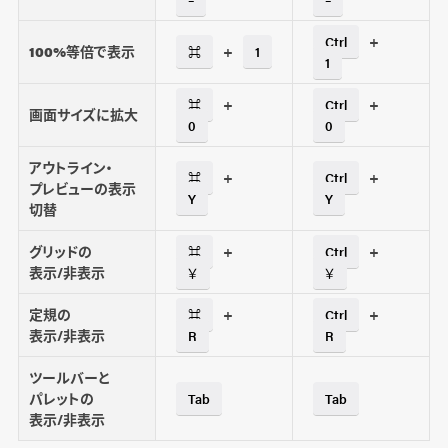
+
Ctrl
100%等倍で表示
+
⌘
1
1
+
+
⌘
Ctrl
画面サイズに拡大
0
0
アウトライン・
+
+
⌘
Ctrl
プレビューの表示
Y
Y
切替
グリッドの
+
+
⌘
Ctrl
表示/非表示
￥
￥
定規の
+
+
⌘
Ctrl
表示/非表示
R
R
ツールバーと
パレットの
Tab
Tab
表示/非表示