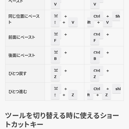
ペースト
V
V
同じ位置にペース
+
+
⌘
Ctrl
Sh
ト
+
+
⇧
V
ift
V
+
+
⌘
Ctrl
前面にペースト
F
F
+
+
⌘
Ctrl
後面にペースト
B
B
+
+
⌘
Ctrl
ひとつ戻す
Z
Z
+
+
⌘
Ctrl
shi
ひとつ進む
+
+
⇧
Z
ft
Z
ツールを切り替える時に使えるショー
トカットキー