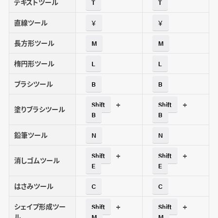
テキストツール
T
T
直線ツール
￥
￥
長方形ツール
M
M
楕円形ツール
L
L
ブラシツール
B
B
+
+
Shift
Shift
塗りブラシツール
B
B
鉛筆ツール
N
N
+
+
Shift
Shift
消しゴムツール
E
E
はさみツール
C
C
シェイプ形成ツー
+
+
Shift
Shift
ル
M
M