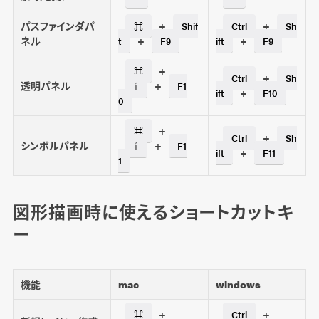
パスファインダパ
+
+
⌘
Shif
Ctrl
Sh
ネル
+
+
t
F9
ift
F9
+
⌘
+
Ctrl
Sh
透明パネル
+
⇧
F1
+
ift
F10
0
+
⌘
+
Ctrl
Sh
シンボルパネル
+
⇧
F1
+
ift
F11
1
図形描画時に使えるショートカットキ
ー
機能
mac
windows
+
+
⌘
Ctrl