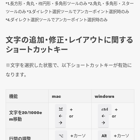
*1.長方形・角丸・楕円形・多角形ツールのみ *2.角丸・多角形・スター
ツールのみ *3.ダイレクト選択ツールでアンカーポイント選択時のみ
*4.ダイレクト選択ツールでアンカーポイント選択時のみ
文字の追加・修正・レイアウトに関する
ショートカットキー
※文字を選択した状態で、以下ショートカットキーが有効に
なります。
機能
mac
windows
+
+
⌘
ctrl
文字を20/1000e
or
or
←
←
m移動
→
→
+カーソ
+カーソ
⌥
Alt
行間の調整