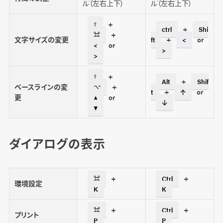
ル（左右上下）
ル（左右上下）
+
⇧
+
ctrl
Shi
+
⌘
文字サイズの変更
+
or
ft
<
or
<
>
>
+
⇧
+
Alt
Shif
ベースラインの変
+
⌥
+
or
t
↑
更
or
▲
↓
▼
ダイアログの表示
+
+
⌘
Ctrl
環境設定
K
K
+
+
⌘
Ctrl
プリント
P
P