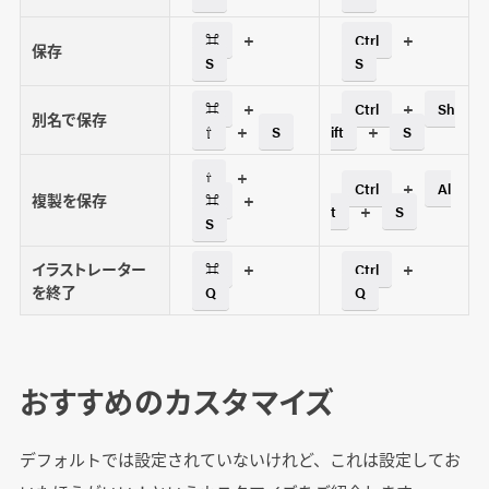
+
+
⌘
Ctrl
保存
S
S
+
+
⌘
Ctrl
Sh
別名で保存
+
+
⇧
S
ift
S
+
⇧
+
Ctrl
Al
複製を保存
+
⌘
+
t
S
S
イラストレーター
+
+
⌘
Ctrl
を終了
Q
Q
おすすめのカスタマイズ
デフォルトでは設定されていないけれど、これは設定してお