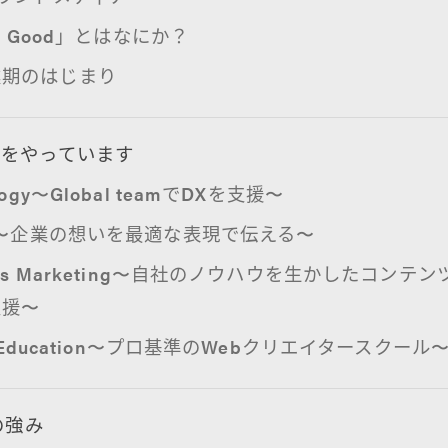
 is Good」とはなにか？
業期のはじまり
とをやっています
logy〜Global teamでDXを支援〜
gn〜企業の想いを最適な表現で伝える〜
ents Marketing〜自社のノウハウを生かしたコンテ
支援〜
al Education〜プロ基準のWebクリエイタースクール
の強み