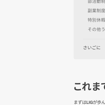
部活動
副業制
特別休
その他
さいごに
これま
まずはLIGが