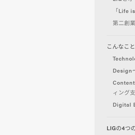
「Life
第二創
こんなこ
Techno
Desi
Cont
ィング
Digit
LIGの4つ