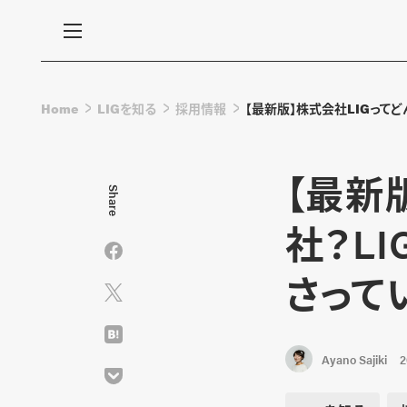
Home
LIGを知る
採用情報
【最新版】株式会社LIGって
【最新
Share
社？L
さって
Ayano Sajiki
2