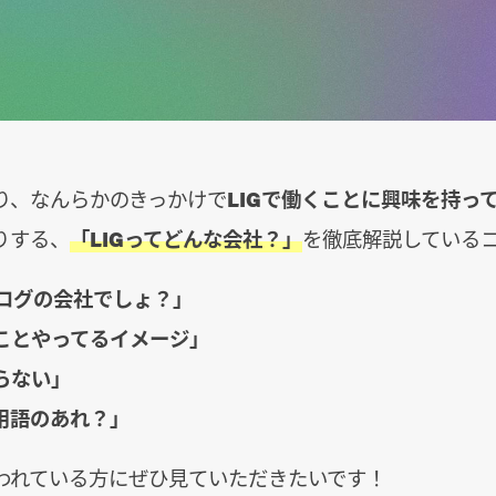
り、なんらかのきっかけで
LIGで働くことに興味を持っ
りする、
「LIGってどんな会社？」
を徹底解説している
ブログの会社でしょ？」
ことやってるイメージ」
らない」
用語のあれ？」
われている方にぜひ見ていただきたいです！