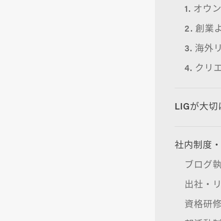
1. オ
2. 創
3. 海
4. ク
LIGが大
社内制度
ブログ
出社・
資格研