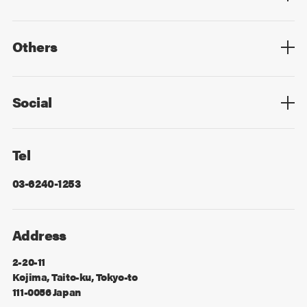
Top
Mid Career
New Graduates
Others
Privacy Policy
Cookie Policy
Information Security
Sitemap
Advertising
Mail Magazine
Contact
Social
Facebook
X
Tel
03-6240-1253
Address
2-20-11
Kojima, Taito-ku, Tokyo-to
111-0056 Japan