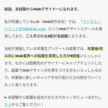
20代女性｜教育業界から未経験でWebデザイ
結論、未経験からWebデザイナーになれます。
ナーへ
20代男性｜Webデザインを学び副業単価4倍に
私が所属しているLIG（Web制作会社）では、「
デジタルハ
30代男性｜未経験からインハウスWebデザイ
リウッドSTUDIO by LIG
」というWebデザインスクールを運
ナーへ
営しており、
ご入学される8割が未経験
になります。
30代女性｜子育てしながらWebデザイナーへ
当校が実施している卒業生アンケートの結果では、
卒業後1年
転職成功
以内にWeb業界への転職を実現した方が5割強
いらっしゃい
40代女性｜未経験で介護職からWebデザイナ
ます。なかには勤務先のデザイナーにキャリアチェンジした
ーへ転職活動中
り、副業でWebデザインの仕事をうける方もいらっしゃるの
で、卒業後に新しいキャリアを切り拓けた方の割合でいくと
まとめ
もっと高くなります。
▶︎ 未経験から転職を成功させた方々のインタビューはぜひ
こ
ちら
からご覧ください！