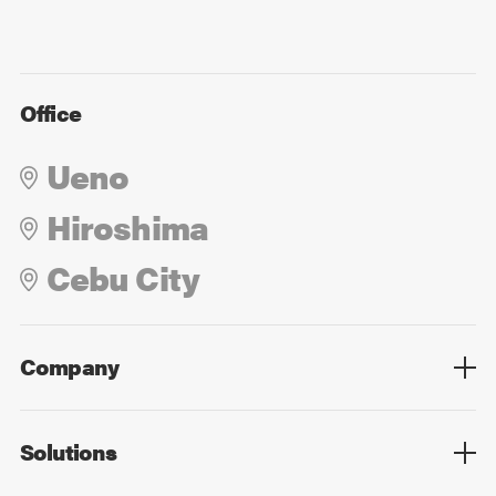
Office
Ueno
Hiroshima
Cebu City
Company
Overview
Culture
Leadership
Solutions
Overview
Technology
Design
Digital Marketing
Strategy&Consulting
Digital Education