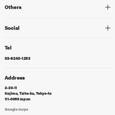
Others
Privacy Policy
Cookie Policy
Information Security
Sitemap
Advertising
Mail Magazine
Contact
Social
Facebook
X
Tel
03-6240-1253
Address
2-20-11
Kojima, Taito-ku, Tokyo-to
111-0056 Japan
Google maps