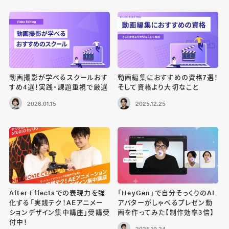
動画撮影が学べるスクールおす
動画編集におすすめの資格7選！
すめ4選！実践・課題重視で厳選
そして資格より大切なこと
2026.01.15
2025.12.25
After Effectsでの表現力を強
「HeyGen」で自分そっくりのAI
化する「実践テク！AEアニメー
アバターがしゃべるプレゼン動
ションデザイン集中講座」受講受
画を作ってみた【制作効率3倍】
付中！
2025.10.24