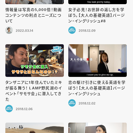
情報量は写真の5,000倍！動画
女子必見！お世辞の返し方を学
コンテンツの利点とニーズにつ
ぼう。【大人の基礎英語】バージ
いて
ン・イングリッシュ#8
2022.03.14
2018.12.09
タンザニアに1年住んでいたミキ
恋の駆け引きに使える英語を学
が振る舞う！ LAMP野尻湖のイ
ぼう！【大人の基礎英語】バージ
ベント「サモサ会」に潜入してき
ン・イングリッシュ
た
2018.12.02
2018.12.06