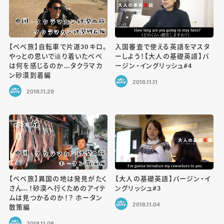
【ベベ旅】自転車で片道30キロ。
入国審査で使える英語をマスタ
やっとの思いで辿り着いたべべ
ーしよう！【大人の基礎英語】バ
は何を感じるのか…タクラマカ
ージン・イングリッシュ#4
ン砂漠到着編
2018.11.11
2018.11.29
【ベベ旅】異国の地は発見がたく
【大人の基礎英語】バージン・イ
さん…！砂漠へ行くためのアイテ
ングリッシュ#3
ムは見つかるのか！？ ホータン
2018.11.04
散策編
2018.11.08