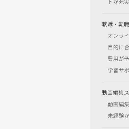
トが充
就職・転
オンラ
目的に
費用が
学習サ
動画編集
動画編
未経験