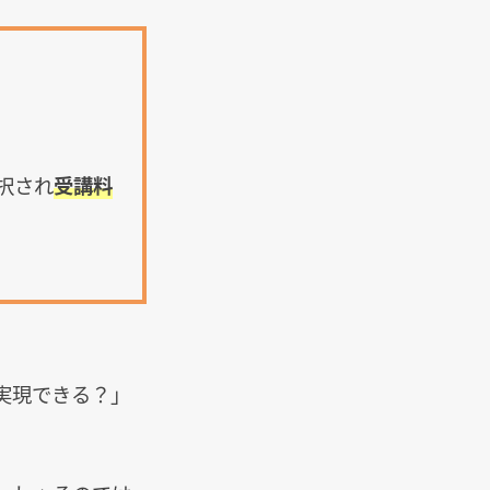
択され
受講料
実現できる？」