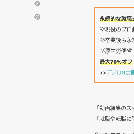
永続的な就職
💡現役のプ
💡卒業後も
💡厚生労働
最大70%オフ
>>
デジLIG
「動画編集のス
「就職や転職に