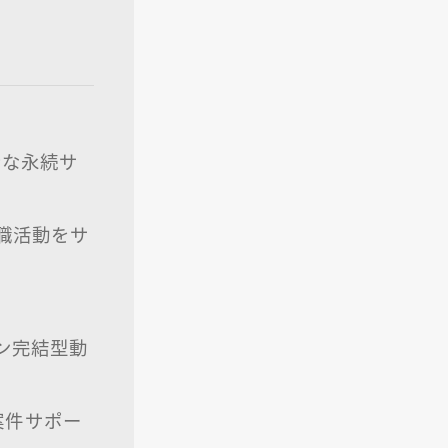
身な永続サ
職活動をサ
ン完結型動
案件サポー