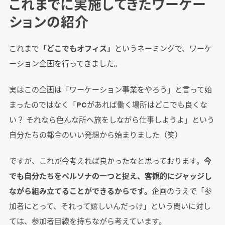
これまでに実施してきたワーケー
事務局体制をつくる
ションの紹介
開催日までのフォローアップ
これまで
「どこでもオフィス」
というネーミングで、ワーケ
phase3）実施：ワーケーションを実施する
ーション企画を行ってきました。
オリエンテーションの実施
実はこの企画は「ワーケーション事業をやろう」と言って始
懇親会を開く
まったのではなく「PCがあれば働く場所はどこでも良くな
リモートワーク
い？ それなら色んな所へ旅をしながら仕事しようよ」という
レクリエーション
自分たちの都合のいい発想から始まりました（笑）
滞在中の発信
ですが、これが今考えれば良かったなと思っております。
今
でも自分たちをペルソナの一つと捉え、客観的にジャッジし
まとめ
ながら組み立てることができるからです。
企画のうえで「参
加者にとって、それって嬉しいんだっけ」という問いに対し
ては、参加者目線を持ちながら考えています。