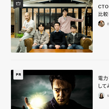
CT
比較
PR
電力
して
S