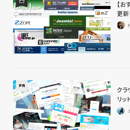
【お
更新
PR
クラ
リッ