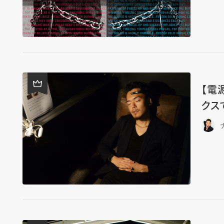
【電
クス