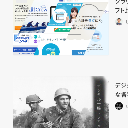
クラ
フト
デジ
な各