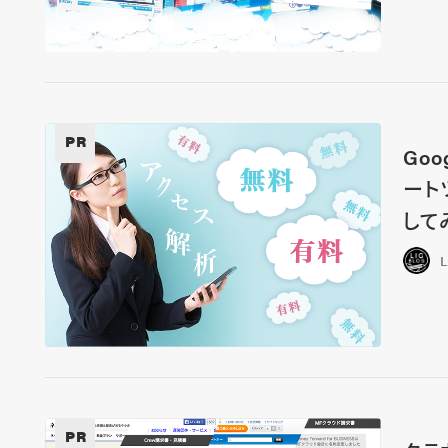
PR
Go
ート
して
PR