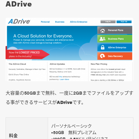
ADrive
大容量の50GBまで無料、一度に2GBまでファイルをアップす
る事ができるサービスが
ADrive
です。
パーソナルベーシック
■50GB 無料プレミアム
料金
■100GB 2.50ドル/月ビジネス