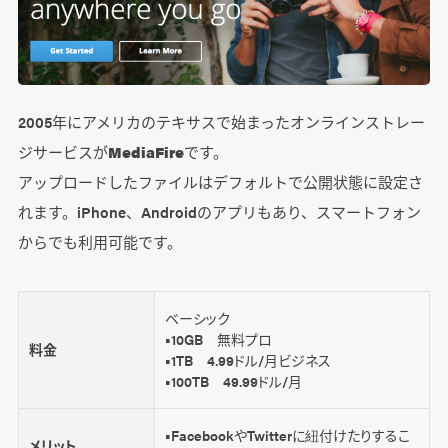
2005年にアメリカのテキサスで始まったオンラインストレー
ジサービスが
MediaFire
です。
アップロードしたファイルはデフォルトで公開状態に設定さ
れます。iPhone、Androidのアプリもあり、スマートフォン
からでも利用可能です。
ベーシック
■10GB 無料プロ
料金
■1TB 4.99ドル/月ビジネス
■100TB 49.99ドル/月
■FacebookやTwitterに紐付けたりするこ
メリット