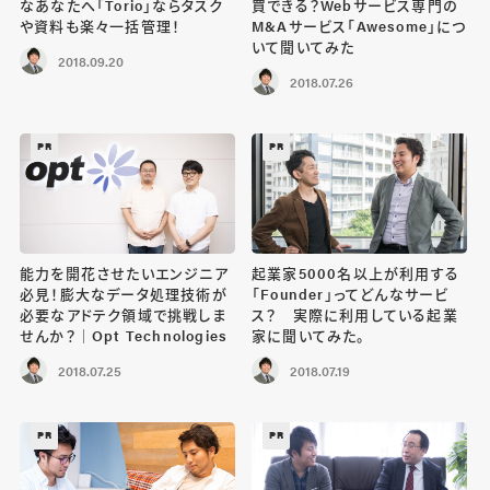
なあなたへ「Torio」ならタスク
買できる？Webサービス専門の
や資料も楽々一括管理！
M&Aサービス「Awesome」につ
いて聞いてみた
2018.09.20
2018.07.26
PR
PR
能力を開花させたいエンジニア
起業家5000名以上が利用する
必見！膨大なデータ処理技術が
「Founder」ってどんなサービ
必要なアドテク領域で挑戦しま
ス？ 実際に利用している起業
せんか？｜Opt Technologies
家に聞いてみた。
2018.07.25
2018.07.19
PR
PR