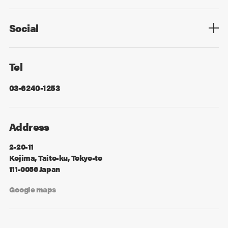
Privacy Policy
Cookie Policy
Information Security
Sitemap
Advertising
Mail Magazine
Contact
Social
Facebook
X
Tel
03-6240-1253
Address
2-20-11
Kojima, Taito-ku, Tokyo-to
111-0056 Japan
Google maps