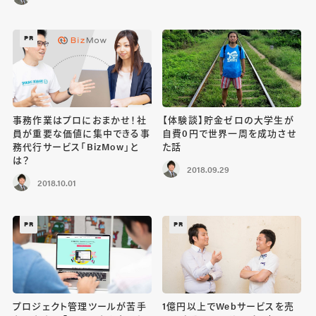
PR
事務作業はプロにおまかせ！社
【体験談】貯金ゼロの大学生が
員が重要な価値に集中できる事
自費0円で世界一周を成功させ
務代行サービス「BizMow」と
た話
は？
2018.09.29
2018.10.01
PR
PR
プロジェクト管理ツールが苦手
1億円以上でWebサービスを売