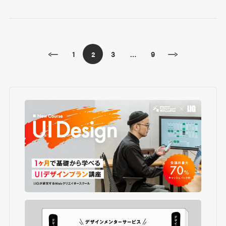
1
3
9
2
…