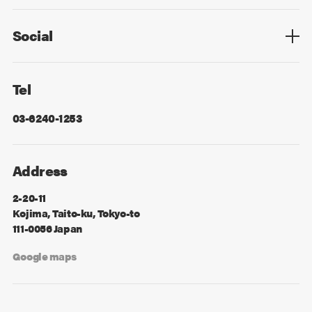
Privacy Policy
Cookie Policy
Information Security
Sitemap
Advertising
Mail Magazine
Contact
Social
Facebook
X
Tel
03-6240-1253
Address
2-20-11
Kojima, Taito-ku, Tokyo-to
111-0056 Japan
Google maps