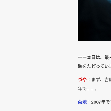
ーー本日は、最古
跡をたどってい
づや
：まず、吉
年で……。
菊池
：2007年