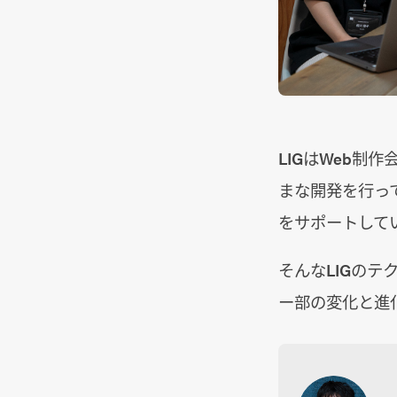
LIGはWeb
まな開発を行っ
をサポートして
そんなLIGの
ー部の変化と進