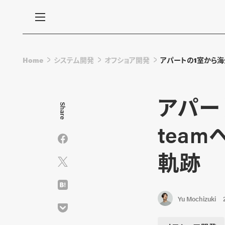
Home
システム開発
オフショア開発
アパートの1室から海外
アパート
Share
tea
軌跡
Yu Mochizuki