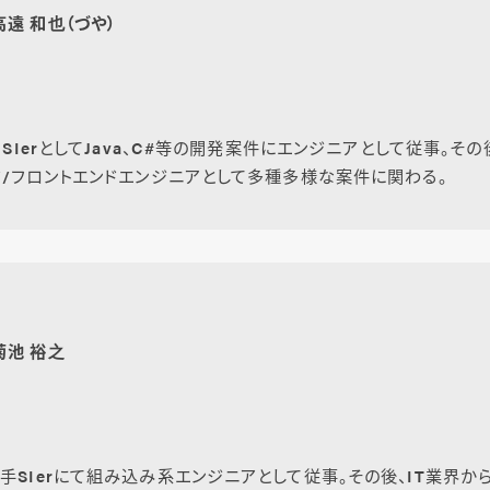
高遠 和也（づや）
。SIerとしてJava、C#等の開発案件にエンジニアとして従事。その
ド/フロントエンドエンジニアとして多種多様な案件に関わる。
菊池 裕之
手SIerにて組み込み系エンジニアとして従事。その後、IT業界か