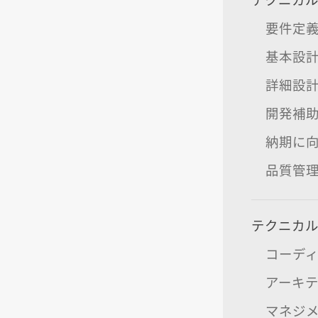
要件定
基本設
詳細設
開発補
納期に
品質管
テクニカ
コーデ
アーキ
マネジ