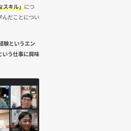
なスキル」
につ
学んだことについ
経験というエン
という仕事に興味