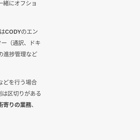
一緒にオフショ
はCODYのエン
ター（通訳、ドキ
の進捗管理など
などを行う場合
割は区切りがある
術寄りの業務
、