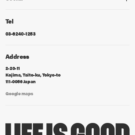
Facebook
X
Tel
03-6240-1253
Address
2-20-11
Kojima, Taito-ku, Tokyo-to
111-0056 Japan
Google maps