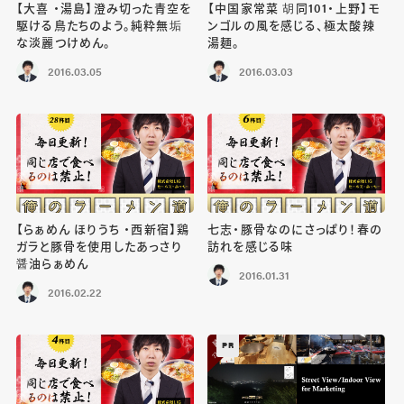
【大喜 ・湯島】澄み切った青空を
【中国家常菜 胡同101・上野】モ
駆ける鳥たちのよう。純粋無垢
ンゴルの風を感じる、極太酸辣
な淡麗つけめん。
湯麺。
2016.03.05
2016.03.03
【らぁめん ほりうち ・西新宿】鶏
七志・豚骨なのにさっぱり！春の
ガラと豚骨を使用したあっさり
訪れを感じる味
醤油らぁめん
2016.01.31
2016.02.22
PR