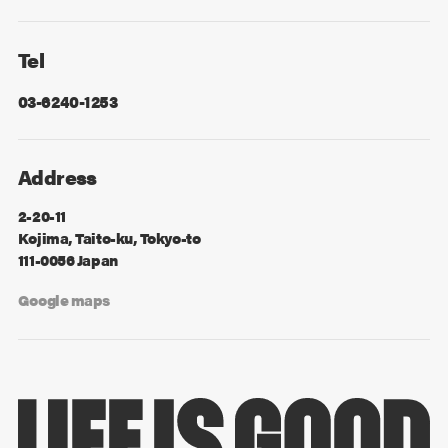
Facebook
X
Tel
03-6240-1253
Address
2-20-11
Kojima, Taito-ku, Tokyo-to
111-0056 Japan
Google maps