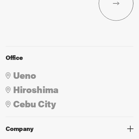
Office
Ueno
Hiroshima
Cebu City
Company
Overview
Culture