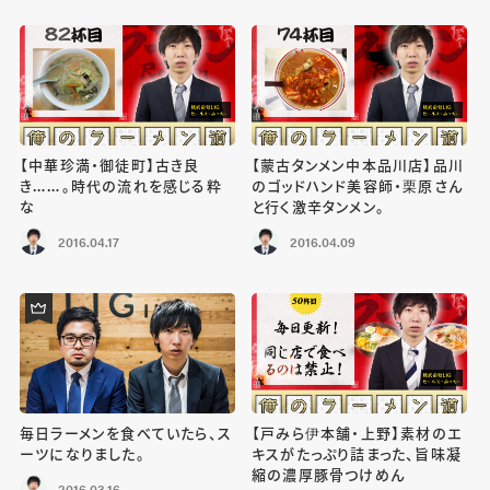
【中華珍満・御徒町】古き良
【蒙古タンメン中本品川店】品川
き……。時代の流れを感じる粋
のゴッドハンド美容師・栗原さん
な
と行く激辛タンメン。
2016.04.17
2016.04.09
毎日ラーメンを食べていたら、ス
【戸みら伊本舗・上野】素材のエ
ーツになりました。
キスがたっぷり詰まった、旨味凝
縮の濃厚豚骨つけめん
2016.03.16