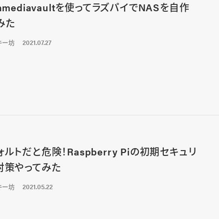
nmediavaultを使ってラズパイでNASを自作
みた
キー坊
2021.07.27
ォルトだと危険！Raspberry Piの初期セキュリ
対策やってみた
キー坊
2021.05.22