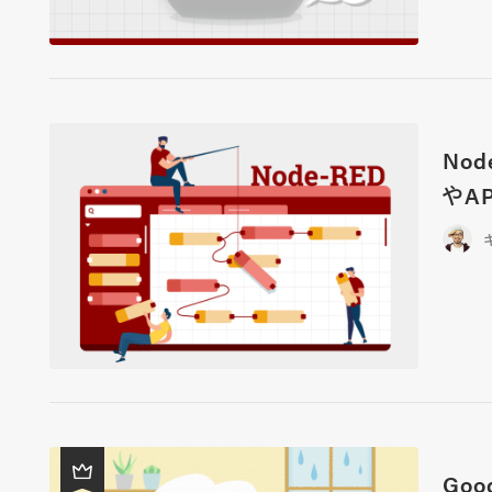
No
やA
Go