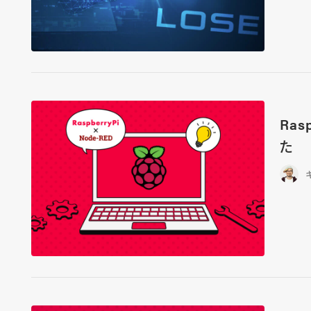
Ras
た