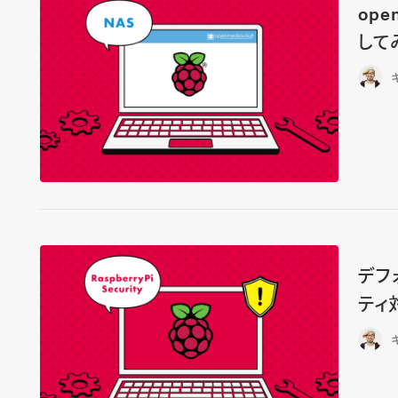
ope
して
デフ
ティ