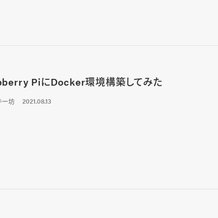
pberry PiにDocker環境構築してみた
キー坊
2021.08.13