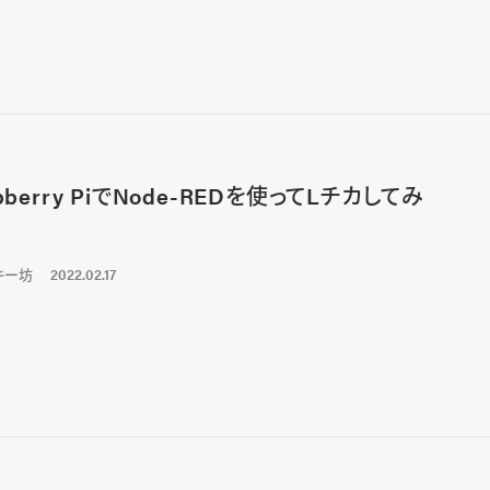
pberry PiでNode-REDを使ってLチカしてみ
キー坊
2022.02.17