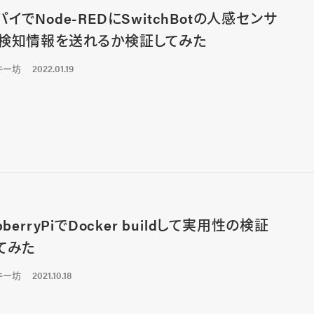
パイでNode-REDにSwitchBotの人感センサ
検知情報を送れるか検証してみた
キー坊
2022.01.19
pberryPiでDocker buildして実用性の検証
てみた
キー坊
2021.10.18